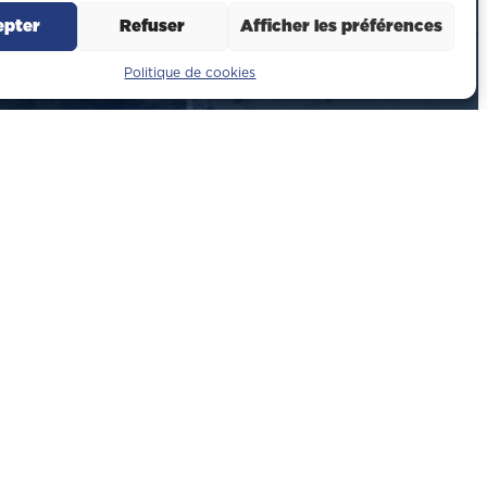
epter
Refuser
Afficher les préférences
Politique de cookies
iers
os oeuvre
arpente métallique
cond oeuvre