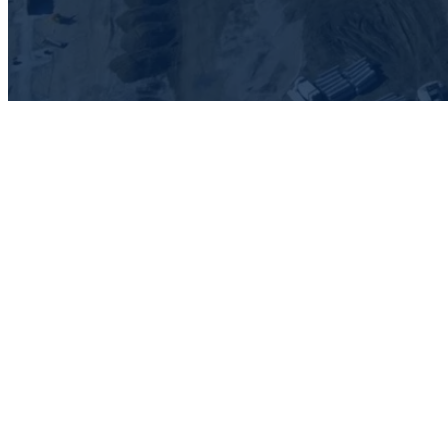
Entreprise de
construction à
Rivesaltes
04 68 63 29 71