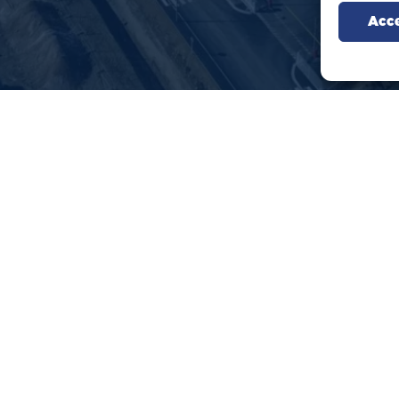
Acc
Secteurs
Mét
Tertiaire & commerces
Gr
Logistique & entrepôt
Ch
Industrie
Se