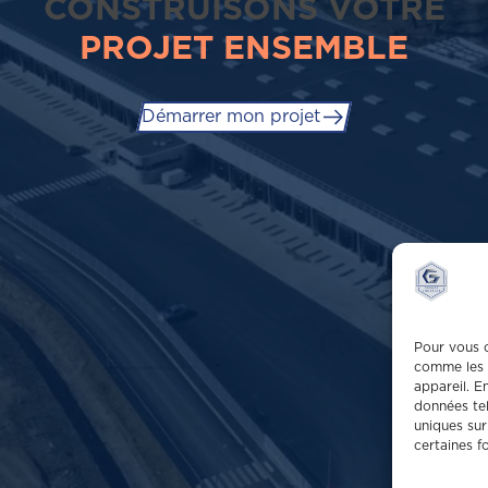
CONSTRUISONS VOTRE
PROJET ENSEMBLE
Démarrer mon projet
Pour vous o
comme les 
appareil. E
données tel
uniques sur
certaines f