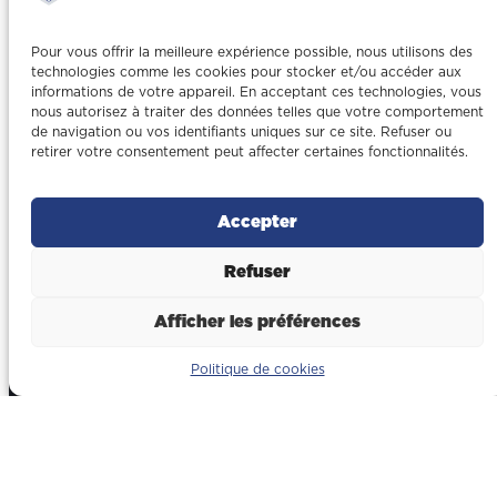
construction à
Rivesaltes
Pour vous offrir la meilleure expérience possible, nous utilisons des
technologies comme les cookies pour stocker et/ou accéder aux
informations de votre appareil. En acceptant ces technologies, vous
nous autorisez à traiter des données telles que votre comportement
04 68 63 29 71
de navigation ou vos identifiants uniques sur ce site. Refuser ou
retirer votre consentement peut affecter certaines fonctionnalités.
contact@gonzalez-btp.fr
Accepter
1 All. Alfred Nobel, 66600
Rivesaltes
Refuser
Secteurs
Afficher les préférences
Politique de cookies
Tertiaire & commerces
Logistique & entrepôt
Industrie