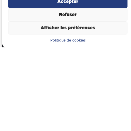
Secteurs
Accepter
Refuser
Tertiaire & commerces
Afficher les préférences
Logistique & entrepôt
Politique de cookies
Industrie
Métiers
Gros oeuvre
Charpente métallique
Second oeuvre
Construction photovoltaïque