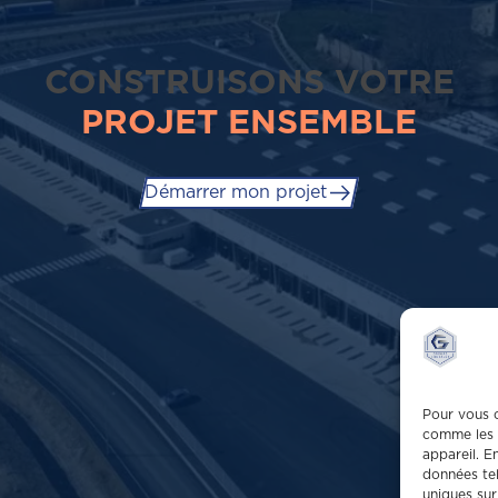
CONSTRUISONS VOTRE
PROJET ENSEMBLE
Démarrer mon projet
Pour vous o
comme les 
appareil. E
données tel
uniques sur