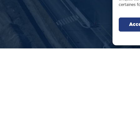
certaines f
Acc
Secteurs
Mét
Tertiaire & commerces
Gr