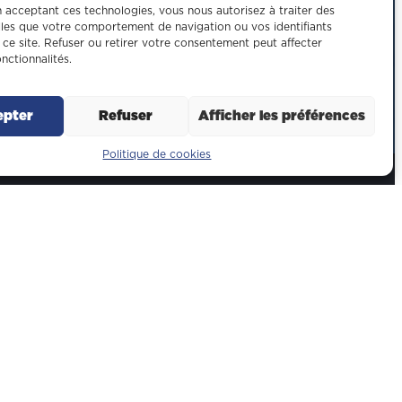
n acceptant ces technologies, vous nous autorisez à traiter des
les que votre comportement de navigation ou vos identifiants
 ce site. Refuser ou retirer votre consentement peut affecter
onctionnalités.
epter
Refuser
Afficher les préférences
Politique de cookies
iers
os oeuvre
arpente métallique
cond oeuvre
nstruction photovoltaïque