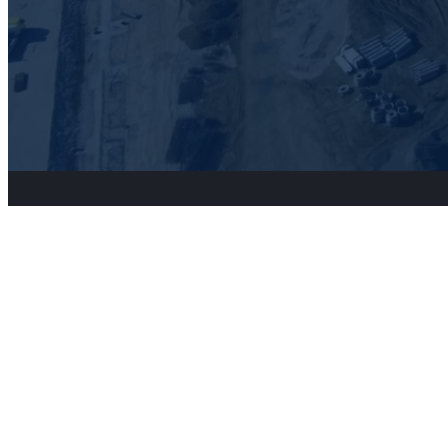
Entreprise de
construction à
Rivesaltes
04 68 63 29 71
contact@gonzalez-btp.fr