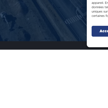
appareil. E
données tel
uniques sur
certaines f
Acc
Secteurs
Mét
Tertiaire & commerces
Gr
Logistique & entrepôt
Ch
Industrie
Se
Co