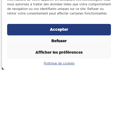
nous autorisez à traiter des données telles que votre comportement
de navigation ou vos identifiants uniques sur ce site. Refuser ou
retirer votre consentement peut affecter certaines fonctionnalités.
Entreprise de
construction à
Rivesaltes
Accepter
Refuser
04 68 63 29 71
Afficher les préférences
contact@gonzalez-btp.fr
Politique de cookies
1 All. Alfred Nobel, 66600
Rivesaltes
Secteurs
Tertiaire & commerces