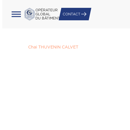
OPÉRATEUR
GLOBAL
CONTACT
DU BÂTIMENT
Accueil
/
Chai THUVENIN CALVET
Chai THUVENIN CALVET