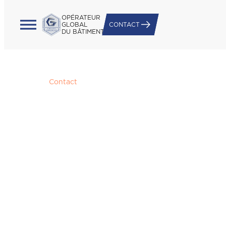
OPÉRATEUR
GLOBAL
CONTACT
DU BÂTIMENT
Accueil
/
Contact
Depuis 1974, nous
accompagnons chaque
projet avec le même
soin. Confiez-nous le
vôtre.
Implantés en Occitanie depuis plus de 50 ans,