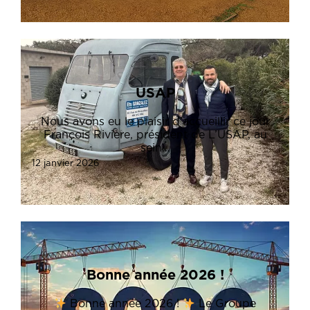
USAP
Nous avons eu le plaisir d’accueillir ce jour
François Rivière, président de L’USAP, au
sein…
12 janvier 2026
Bonne année 2026 !
Bonne année 2026 !
Le Groupe