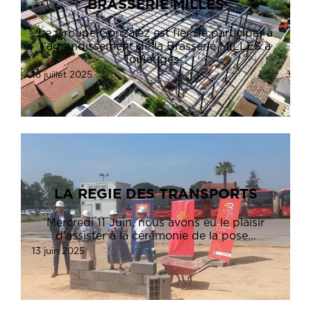
BRASSERIE MILLES
Le Groupe Gonzalez est fier de participer à
l’agrandissement de la Brasserie MILLES à
Toulouges…
18 juillet 2025
LA REGIE DES TRANSPORTS
Mercredi 11 Juin, nous avons eu le plaisir
d’assister à la cérémonie de la pose…
13 juin 2025