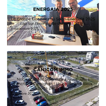
ENERGAIA 2025
Le Groupe Gonzalez au Salon EnerGaïa 2025
: cap sur l’énergie de demain
Une…
11 décembre 2025
CANICOM IMMO
Notre chantier progresse avenue Julien
Panchot à Perpignan ! Un projet ambitieux
porté par notre…
16 octobre 2025